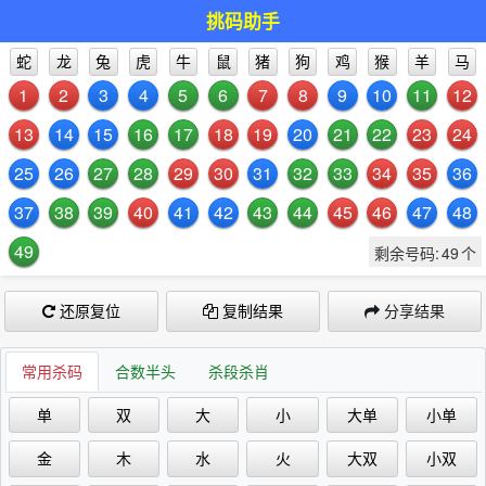
挑码助手
蛇
龙
兔
虎
牛
鼠
猪
狗
鸡
猴
羊
马
1
2
3
4
5
6
7
8
9
10
11
12
13
14
15
16
17
18
19
20
21
22
23
24
25
26
27
28
29
30
31
32
33
34
35
36
37
38
39
40
41
42
43
44
45
46
47
48
49
剩余号码:
49
个
还原复位
复制结果
分享结果
常用杀码
合数半头
杀段杀肖
单
双
大
小
大单
小单
金
木
水
火
大双
小双