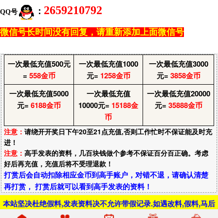
2659210792
：
QQ号
微信号长时间没有回复，请重新添加上面微信号
一次最低充值500元
一次最低充值1000
一次最低充值3000
=
558金币
元=
1258金币
元=
3858金币
一次最低充值5000
一次最低充值
一次最低充值20000
元=
6188金币
10000元=
15188金
元=
35888金币
币
注意：
请绕开开奖日下午20至21点充值,否则工作忙时不保证能及时充
进！
注意：
高手发表的资料，几百块钱做个参考不保证百分百正确。考虑
好后再充值，充值后将不受理退款！
打赏后会自动扣除相应金币到高手账户，对错不退，请确认清楚
再打赏， 打赏后就可以看到高手发表的资料！
本站坚决杜绝假料,发表资料决不允许带假记录.如遇改料,假料,马后
炮资料,一经查实,直接删除用户,封号封IP.